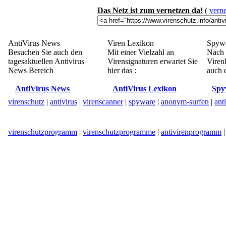
Das Netz ist zum vernetzen da!
(
verne
AntiVirus News
Viren Lexikon
Spywa
Besuchen Sie auch den
Mit einer Vielzahl an
Nach 
tagesaktuellen Antivirus
Virensignaturen erwartet Sie
Viren
News Bereich
hier das :
auch e
AntiVirus News
AntiVirus Lexikon
Spy
virenschutz
|
antivirus
|
virenscanner
|
spyware
|
anonym-surfen
|
ant
virenschutzprogramm
|
virenschutzprogramme
|
antivirenprogramm