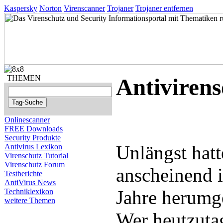
Kaspersky
Norton
Virenscanner
Trojaner
Trojaner entfernen
THEMEN
Antiviren
Onlinescanner
FREE Downloads
Security Produkte
Unlängst hatt
Antivirus Lexikon
Virenschutz Tutorial
Virenschutz Forum
anscheinend 
Testberichte
AntiVirus News
Jahre herumg
Techniklexikon
weitere Themen
Wer heutzuta