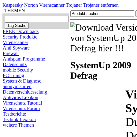
Kaspersky
Norton
Virenscanner
Trojaner
Trojaner entfernen
THEMEN
FREE Downloads
Security Produkte
Virenscanner
Anti Spyware
Firewall
Antispam Programme
SystemUp 2009
Datenschutz
mobile Security
Defrag
PC-Tuning
System & Diagnose
anonym surfen
Vi
Datenverschluesselung
Antivirus Lexikon
Virenschutz Tutorial
S
Virenschutz Forum
Testberichte
Du
Technik Lexikon
weitere Themen
De