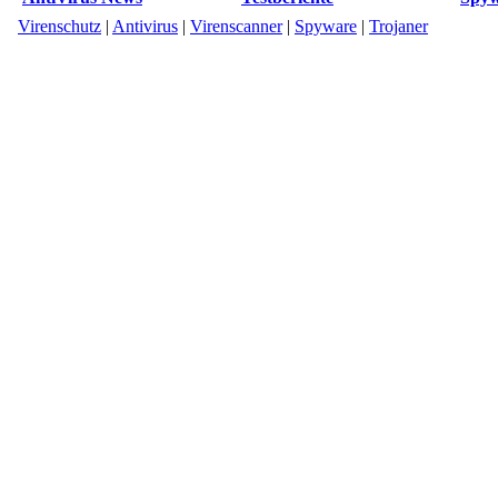
Virenschutz
|
Antivirus
|
Virenscanner
|
Spyware
|
Trojaner