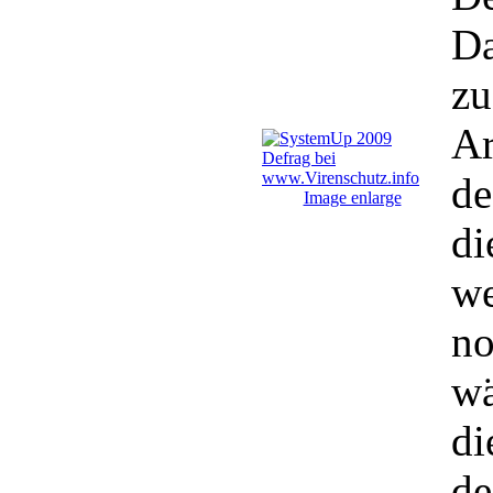
Da
zu
Ar
de
Image enlarge
di
we
no
wä
di
de