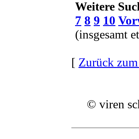
Weitere Suc
7
8
9
10
Vor
(insgesamt e
[
Zurück zum
©
viren s