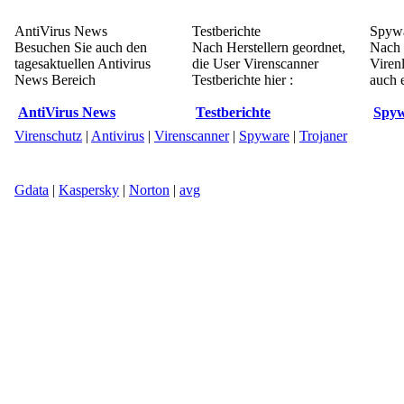
AntiVirus News
Testberichte
Spywa
Besuchen Sie auch den
Nach Herstellern geordnet,
Nach 
tagesaktuellen Antivirus
die User Virenscanner
Viren
News Bereich
Testberichte hier :
auch e
AntiVirus News
Testberichte
Spyw
Virenschutz
|
Antivirus
|
Virenscanner
|
Spyware
|
Trojaner
Gdata
|
Kaspersky
|
Norton
|
avg