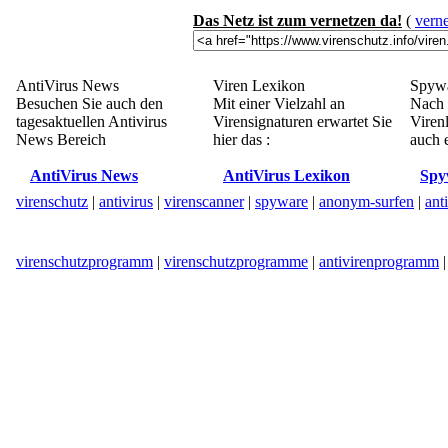
Das Netz ist zum vernetzen da!
(
verne
AntiVirus News
Viren Lexikon
Spywa
Besuchen Sie auch den
Mit einer Vielzahl an
Nach 
tagesaktuellen Antivirus
Virensignaturen erwartet Sie
Viren
News Bereich
hier das :
auch e
AntiVirus News
AntiVirus Lexikon
Spy
virenschutz
|
antivirus
|
virenscanner
|
spyware
|
anonym-surfen
|
ant
virenschutzprogramm
|
virenschutzprogramme
|
antivirenprogramm