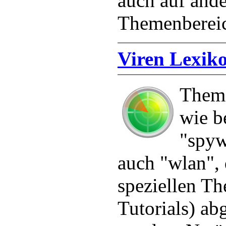
auch auf ande
Themenbereic
Viren Lexik
Them
wie b
"spyw
auch "wlan", 
speziellen Th
Tutorials) ab