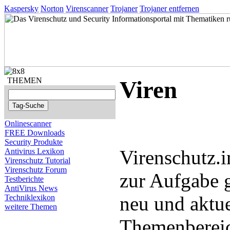
Kaspersky
Norton
Virenscanner
Trojaner
Trojaner entfernen
THEMEN
Viren
Onlinescanner
FREE Downloads
Security Produkte
Virenschutz.i
Antivirus Lexikon
Virenschutz Tutorial
Virenschutz Forum
zur Aufgabe 
Testberichte
AntiVirus News
neu und aktu
Techniklexikon
weitere Themen
Themenbereic