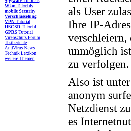
Spyware
Tutorials
Wlan
Tutorials
als User zula
mobile Security
Verschlüsselung
Ihre IP-Adres
VPN
Tutorial
HSCSD
Tutorial
GPRS
Tutorial
verschleiern, 
Virenschutz Forum
Testberichte
unmöglich ist
AntiVirus News
Technik Lexikon
weitere Themen
zu verfolgen.
Also ist unte
anonym surfe
Netzdienst zu
es Internetnu