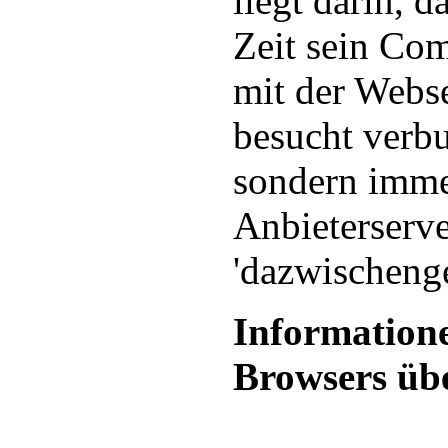
liegt darin, d
Zeit sein Com
mit der Webse
besucht verbu
sondern imme
Anbieterserv
'dazwischenges
Informatione
Browsers übe