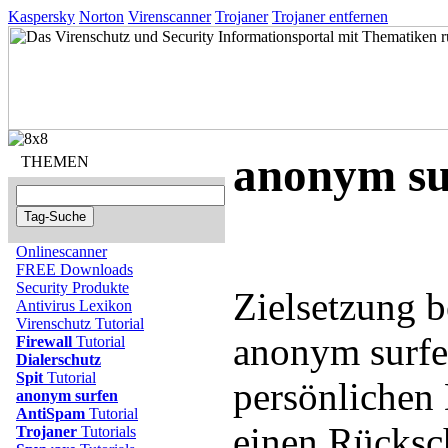
Kaspersky
Norton
Virenscanner
Trojaner
Trojaner entfernen
anonym su
THEMEN
Onlinescanner
FREE Downloads
Security Produkte
Zielsetzung 
Antivirus Lexikon
Virenschutz Tutorial
anonym surfen
Firewall
Tutorial
Dialerschutz
Spit
Tutorial
persönlichen 
anonym surfen
AntiSpam
Tutorial
einen Rücksc
Trojaner
Tutorials