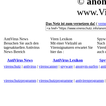
©
anon
www.Vi
Das Netz ist zum vernetzen da!
(
verne
AntiVirus News
Viren Lexikon
Spywa
Besuchen Sie auch den
Mit einer Vielzahl an
Nach 
tagesaktuellen Antivirus
Virensignaturen erwartet Sie
Viren
News Bereich
hier das :
auch e
AntiVirus News
AntiVirus Lexikon
Spy
virenschutz
|
antivirus
|
virenscanner
|
spyware
|
anonym-surfen
|
ant
virenschutzprogramm
|
virenschutzprogramme
|
antivirenprogramm