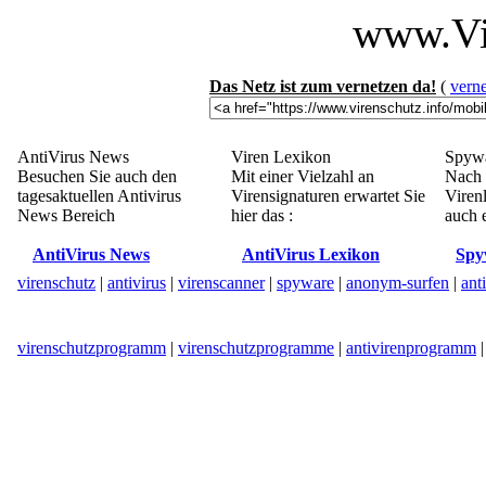
www.Vi
Das Netz ist zum vernetzen da!
(
verne
AntiVirus News
Viren Lexikon
Spywa
Besuchen Sie auch den
Mit einer Vielzahl an
Nach 
tagesaktuellen Antivirus
Virensignaturen erwartet Sie
Viren
News Bereich
hier das :
auch e
AntiVirus News
AntiVirus Lexikon
Spy
virenschutz
|
antivirus
|
virenscanner
|
spyware
|
anonym-surfen
|
ant
virenschutzprogramm
|
virenschutzprogramme
|
antivirenprogramm