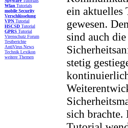
Spyware
Tutorials
Wlan
Tutorials
ein aktuelles
mobile Security
Verschlüsselung
gewesen. De
VPN
Tutorial
HSCSD
Tutorial
GPRS
Tutorial
sind auch die
Virenschutz Forum
Testberichte
Sicherheitsa
AntiVirus News
Technik Lexikon
weitere Themen
stetig gestieg
kontinuierlic
Weiterentwic
Sicherheitsm
sich brachte.
Tutorial wen