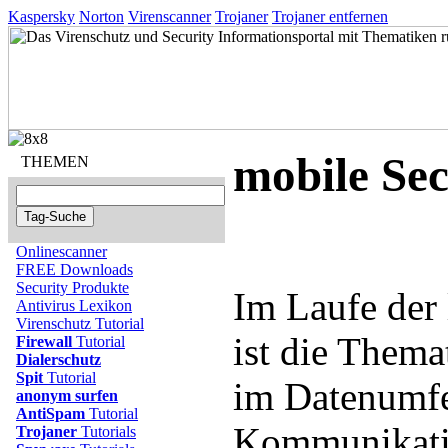
Kaspersky
Norton
Virenscanner
Trojaner
Trojaner entfernen
mobile Sec
THEMEN
Onlinescanner
FREE Downloads
Security Produkte
Im Laufe der 
Antivirus Lexikon
Virenschutz Tutorial
ist die Thema
Firewall
Tutorial
Dialerschutz
Spit
Tutorial
im Datenumfe
anonym surfen
AntiSpam
Tutorial
Kommunikatio
Trojaner
Tutorials