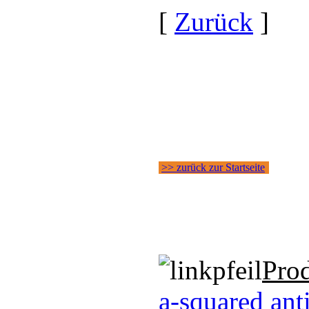
[
Zurück
]
>> zurück zur Startseite
Pro
a-squared ant