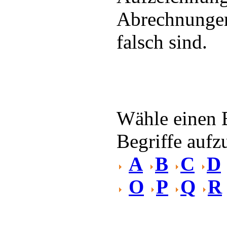
Abrechnungen
falsch sind.
Wähle einen 
Begriffe aufzu
A
B
C
D
O
P
Q
R