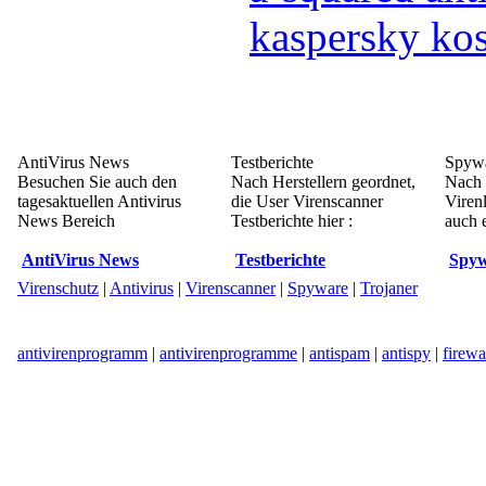
kaspersky kos
AntiVirus News
Testberichte
Spywa
Besuchen Sie auch den
Nach Herstellern geordnet,
Nach 
tagesaktuellen Antivirus
die User Virenscanner
Viren
News Bereich
Testberichte hier :
auch e
AntiVirus News
Testberichte
Spyw
Virenschutz
|
Antivirus
|
Virenscanner
|
Spyware
|
Trojaner
antivirenprogramm
|
antivirenprogramme
|
antispam
|
antispy
|
firewa