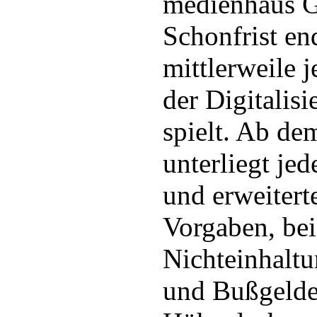
medienhaus 
Schonfrist en
mittlerweile j
der Digitalisi
spielt. Ab de
unterliegt je
und erweitert
Vorgaben, bei
Nichteinhal
und Bußgelder