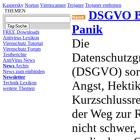
Kaspersky
Norton
Virenscanner
Trojaner
Trojaner entfernen
THEMEN
DSGVO Be
Panik
FREE Downloads
Antivirus Lexikon
Die
Virenschutz Tutorial
Virenschutz Forum
Datenschutzg
Testberichte
AntiVirus News
News
Archiv
(DSGVO) sorg
News zum einbinden
Newsletter
Angst, Hekti
Technik Lexikon
weitere Themen
Kurzschlussre
der Weg zur R
nicht schwer, 