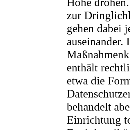
Höhe drohen.
zur Dringlich
gehen dabei j
auseinander. 
Maßnahmenk
enthält recht
etwa die For
Datenschutze
behandelt abe
Einrichtung t