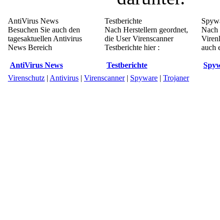
AntiVirus News
Testberichte
Spywa
Besuchen Sie auch den
Nach Herstellern geordnet,
Nach 
tagesaktuellen Antivirus
die User Virenscanner
Viren
News Bereich
Testberichte hier :
auch e
AntiVirus News
Testberichte
Spyw
Virenschutz
|
Antivirus
|
Virenscanner
|
Spyware
|
Trojaner