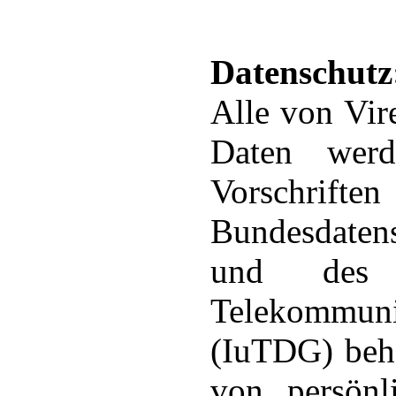
Datenschutz
Alle von Vir
Daten werd
Vorsc
Bundesdaten
und des 
Telekommunik
(IuTDG) beha
von persönl