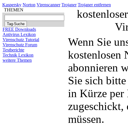
Kaspersky
Norton
Virenscanner
Trojaner
Trojaner entfernen
THEMEN
kostenloser
Vi
FREE Downloads
Antivirus Lexikon
Wenn Sie un
Virenschutz Tutorial
Virenschutz Forum
Testberichte
kostenlosen 
Technik Lexikon
weitere Themen
abonnieren w
Sie sich bitt
in Kürze per
zugeschickt, 
müssen.