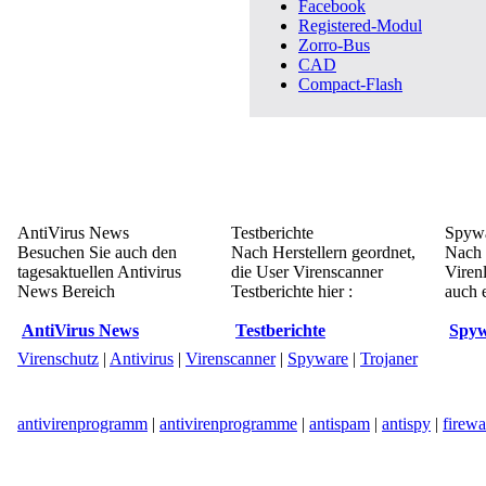
Facebook
Registered-Modul
Zorro-Bus
CAD
Compact-Flash
AntiVirus News
Testberichte
Spywa
Besuchen Sie auch den
Nach Herstellern geordnet,
Nach 
tagesaktuellen Antivirus
die User Virenscanner
Viren
News Bereich
Testberichte hier :
auch e
AntiVirus News
Testberichte
Spyw
Virenschutz
|
Antivirus
|
Virenscanner
|
Spyware
|
Trojaner
antivirenprogramm
|
antivirenprogramme
|
antispam
|
antispy
|
firewa