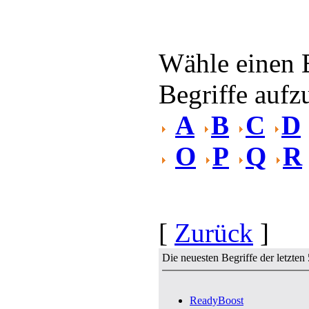
Wähle einen 
Begriffe aufzu
A
B
C
D
O
P
Q
R
[
Zurück
]
Die neuesten Begriffe der letzten
ReadyBoost