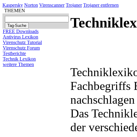
Kaspersky
Norton
Virenscanner
Trojaner
Trojaner entfernen
THEMEN
Technikle
FREE Downloads
Antivirus Lexikon
Virenschutz Tutorial
Virenschutz Forum
Testberichte
Technik Lexikon
weitere Themen
Techniklexiko
Fachbegriffs
nachschlagen
Das Technikle
der verschied