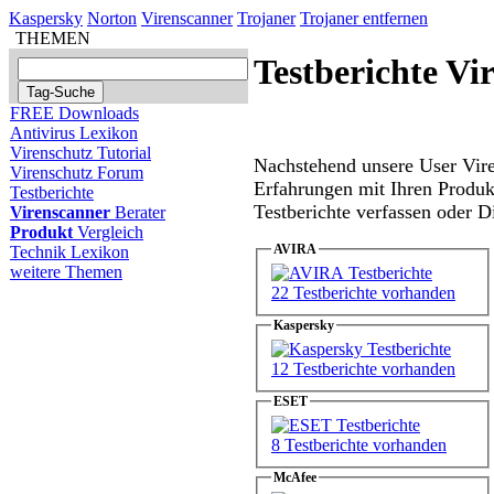
Kaspersky
Norton
Virenscanner
Trojaner
Trojaner entfernen
THEMEN
Testberichte Vi
FREE Downloads
Antivirus Lexikon
Virenschutz Tutorial
Nachstehend unsere User Vire
Virenschutz Forum
Erfahrungen mit Ihren Produk
Testberichte
Testberichte verfassen oder 
Virenscanner
Berater
Produkt
Vergleich
AVIRA
Technik Lexikon
weitere Themen
22 Testberichte vorhanden
Kaspersky
12 Testberichte vorhanden
ESET
8 Testberichte vorhanden
McAfee