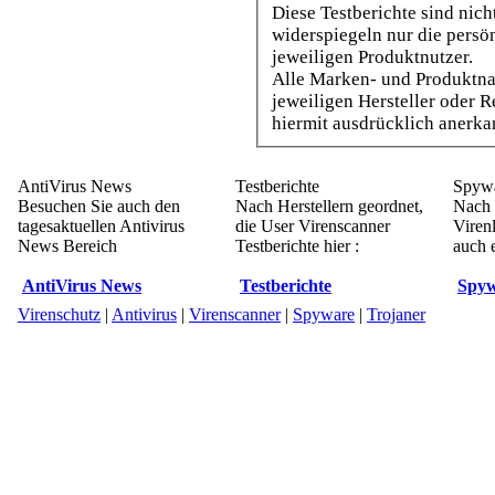
Diese Testberichte sind nich
widerspiegeln nur die persönlichen Ein
jeweiligen Produktnutzer.
Alle Marken- und Produktn
jeweiligen Hersteller oder Rechtsin
hiermit ausdrücklich anerka
AntiVirus News
Testberichte
Spywa
Besuchen Sie auch den
Nach Herstellern geordnet,
Nach 
tagesaktuellen Antivirus
die User Virenscanner
Viren
News Bereich
Testberichte hier :
auch e
AntiVirus News
Testberichte
Spyw
Virenschutz
|
Antivirus
|
Virenscanner
|
Spyware
|
Trojaner