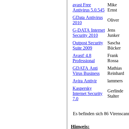
avast Free
Mike
Antivirus 5.0.545
Ernst
GData Antivirus
Oliver
2010
G-DATA Internet
Jens
Security 2010
Junker
Outpost Security
Sascha
Suite 2009
Bücker
Avast! 4.8
Frank
Professional
Rossa
GDATA Anti
Mathias
Virus Business
Reinhard
Avira Antivir
lammers
Kaspersky
Gerlinde
Internet Security
Stalter
7.0
Es befinden sich 86 Virenscan
Hinweis: