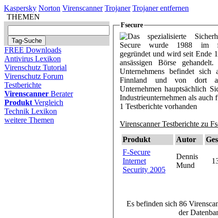
Kaspersky
Norton
Virenscanner
Trojaner
Trojaner entfernen
THEMEN
Fsecure
Das spezialisierte Sicher
Secure wurde 1988 im fin
FREE Downloads
gegründet und wird seit Ende 1
Antivirus Lexikon
ansässigen Börse gehandelt.
Virenschutz Tutorial
Unternehmens befindet sich 
Virenschutz Forum
Finnland und von dort au
Testberichte
Unternehmen hauptsächlich Sic
Virenscanner
Berater
Industrieunternehmen als auch
Produkt
Vergleich
1 Testberichte vorhanden
Technik Lexikon
weitere Themen
Virenscanner Testberichte zu Fs
Produkt
Autor
Ges
F-Secure
Dennis
Internet
1
Mund
Security 2005
Es befinden sich 86 Virenscan
der Datenba