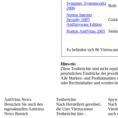
Symantec Systemworks
Both
2006
Norton Internet
Security 2005
Gisel
AntiSpyware Edition
Norton AntiVirus 2005
Stefa
Es befinden sich 86 Virenscan
Hinweis:
Diese Testberichte sind nicht repr
persönlichen Eindrücke der jeweil
Alle Marken- und Produktnamen si
oder Rechtsinhaber und werden hi
AntiVirus News
Testberichte
Spywa
Besuchen Sie auch den
Nach Herstellern geordnet,
Nach 
tagesaktuellen Antivirus
die User Virenscanner
Viren
News Bereich
Testberichte hier :
auch e