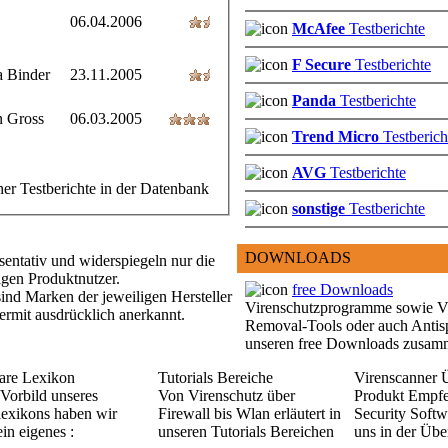
06.04.2006
McAfee
Testberichte
F Secure
Testberichte
a Binder
23.11.2005
Panda
Testberichte
n Gross
06.03.2005
Trend Micro
Testberich
AVG
Testberichte
ner Testberichte in der Datenbank
sonstige
Testberichte
DOWNLOADS
äsentativ und widerspiegeln nur die
igen Produktnutzer.
free Downloads
nd Marken der jeweiligen Hersteller
Virenschutzprogramme sowie V
ermit ausdrücklich anerkannt.
Removal-Tools oder auch Antis
unseren free Downloads zusamm
re Lexikon
Tutorials Bereiche
Virenscanner 
Vorbild unseres
Von Virenschutz über
Produkt Empf
lexikons haben wir
Firewall bis Wlan erläutert in
Security Softw
in eigenes :
unseren Tutorials Bereichen
uns in der Übe