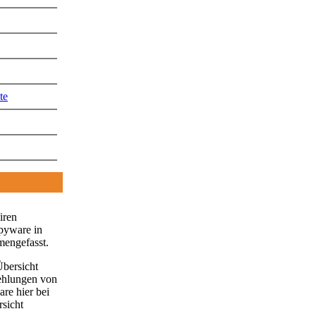
te
iren
pyware in
engefasst.
Übersicht
ehlungen von
are hier bei
rsicht