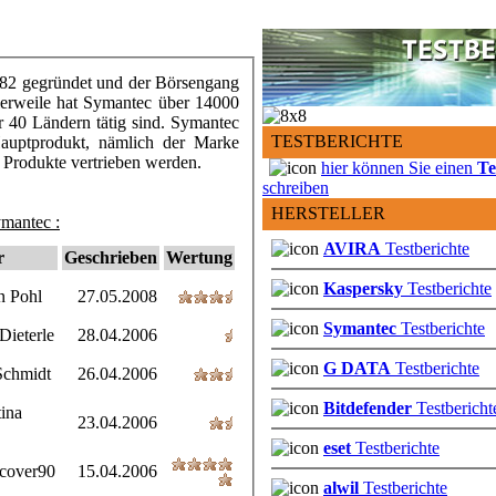
82 gegründet und der Börsengang
tlerweile hat Symantec über 14000
er 40 Ländern tätig sind. Symantec
TESTBERICHTE
auptprodukt, nämlich der Marke
 Produkte vertrieben werden.
hier können Sie einen
Te
schreiben
HERSTELLER
ymantec :
AVIRA
Testberichte
r
Geschrieben
Wertung
Kaspersky
Testberichte
n Pohl
27.05.2008
Symantec
Testberichte
Dieterle
28.04.2006
G DATA
Testberichte
Schmidt
26.04.2006
Bitdefender
Testbericht
tina
23.04.2006
eset
Testberichte
cover90
15.04.2006
alwil
Testberichte