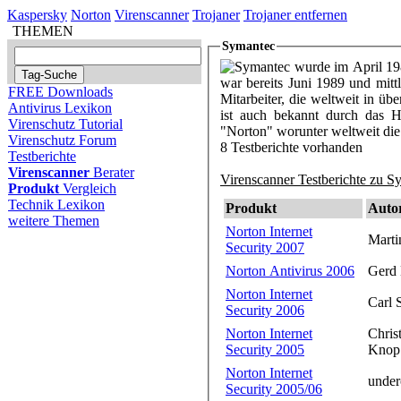
Kaspersky
Norton
Virenscanner
Trojaner
Trojaner entfernen
THEMEN
Symantec
Symantec wurde im April 19
war bereits Juni 1989 und mit
FREE Downloads
Mitarbeiter, die weltweit in üb
Antivirus Lexikon
ist auch bekannt durch das H
Virenschutz Tutorial
"Norton" worunter weltweit die
Virenschutz Forum
8 Testberichte vorhanden
Testberichte
Virenscanner
Berater
Virenscanner Testberichte zu S
Produkt
Vergleich
Technik Lexikon
Produkt
Auto
weitere Themen
Norton Internet
Marti
Security 2007
Norton Antivirus 2006
Gerd 
Norton Internet
Carl 
Security 2006
Norton Internet
Chris
Security 2005
Knop
Norton Internet
under
Security 2005/06