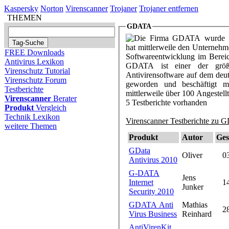
Kaspersky
Norton
Virenscanner
Trojaner
Trojaner entfernen
THEMEN
GDATA
Die Firma GDATA wurde 1
hat mittlerweile den Unterneh
FREE Downloads
Softwareentwicklung im Bereich
Antivirus Lexikon
GDATA ist einer der größt
Virenschutz Tutorial
Antivirensoftware auf dem deu
Virenschutz Forum
geworden und beschäftigt 
Testberichte
mittlerweile über 100 Angestell
Virenscanner
Berater
5 Testberichte vorhanden
Produkt
Vergleich
Technik Lexikon
Virenscanner Testberichte zu 
weitere Themen
Produkt
Autor
Ges
GData
Oliver
0
Antivirus 2010
G-DATA
Jens
Internet
1
Junker
Security 2010
GDATA Anti
Mathias
2
Virus Business
Reinhard
AntiVirenKit