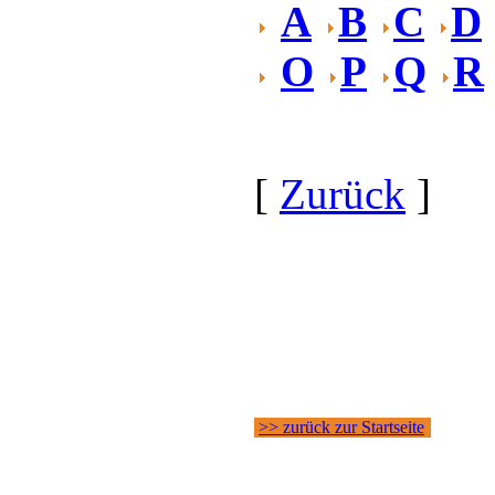
A
B
C
D
O
P
Q
R
[
Zurück
]
>> zurück zur Startseite