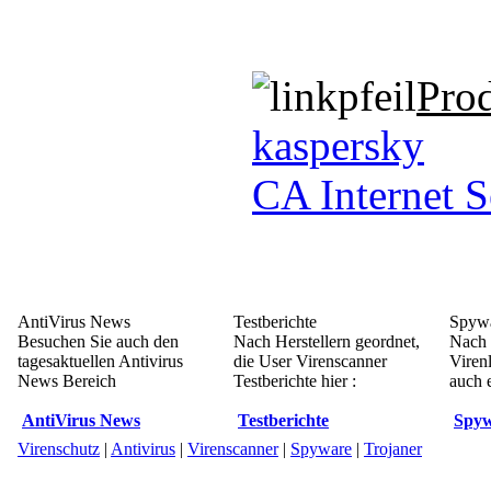
Pro
kaspersky
CA Internet S
AntiVirus News
Testberichte
Spywa
Besuchen Sie auch den
Nach Herstellern geordnet,
Nach 
tagesaktuellen Antivirus
die User Virenscanner
Viren
News Bereich
Testberichte hier :
auch e
AntiVirus News
Testberichte
Spyw
Virenschutz
|
Antivirus
|
Virenscanner
|
Spyware
|
Trojaner