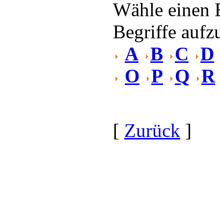
Wähle einen 
Begriffe aufzu
A
B
C
D
O
P
Q
R
[
Zurück
]