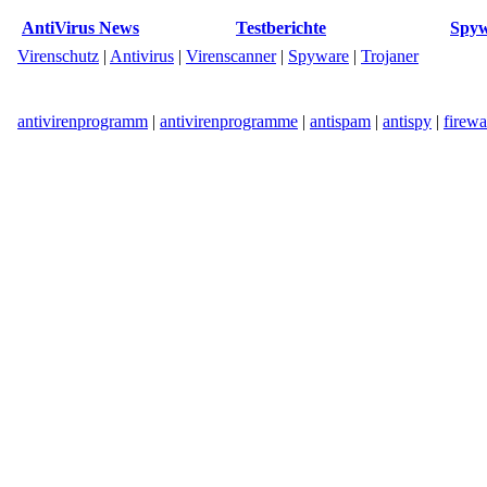
AntiVirus News
Testberichte
Spyw
Virenschutz
|
Antivirus
|
Virenscanner
|
Spyware
|
Trojaner
antivirenprogramm
|
antivirenprogramme
|
antispam
|
antispy
|
firewa