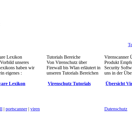
:
Te
re Lexikon
Tutorials Bereiche
Virenscanner 
Vorbild unseres
Von Virenschutz über
Produkt Empf
lexikons haben wir
Firewall bis Wlan erläutert in
Security Softw
in eigenes :
unseren Tutorials Bereichen
uns in der Übe
are Lexikon
Virenschutz Tutorials
Übersicht Vi
ll
|
portscanner
|
viren
Datenschutz