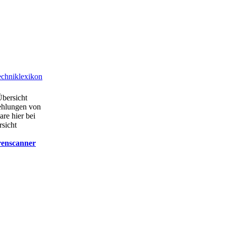
chniklexikon
Übersicht
ehlungen von
are hier bei
rsicht
renscanner