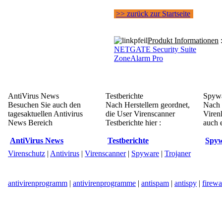
>> zurück zur Startseite
Produkt Informationen
NETGATE Security Suite
ZoneAlarm Pro
AntiVirus News
Testberichte
Spywa
Besuchen Sie auch den
Nach Herstellern geordnet,
Nach 
tagesaktuellen Antivirus
die User Virenscanner
Viren
News Bereich
Testberichte hier :
auch e
AntiVirus News
Testberichte
Spyw
Virenschutz
|
Antivirus
|
Virenscanner
|
Spyware
|
Trojaner
antivirenprogramm
|
antivirenprogramme
|
antispam
|
antispy
|
firewa