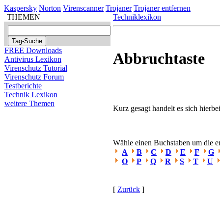
Kaspersky
Norton
Virenscanner
Trojaner
Trojaner entfernen
THEMEN
Techniklexikon
FREE Downloads
Abbruchtaste
Antivirus Lexikon
Virenschutz Tutorial
Virenschutz Forum
Testberichte
Technik Lexikon
weitere Themen
Kurz gesagt handelt es sich hierbei
Wähle einen Buchstaben um die ent
A
B
C
D
E
F
G
O
P
Q
R
S
T
U
[
Zurück
]