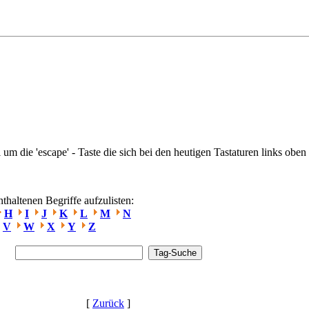
 um die 'escape' - Taste die sich bei den heutigen Tastaturen links oben 
haltenen Begriffe aufzulisten:
H
I
J
K
L
M
N
V
W
X
Y
Z
[
Zurück
]