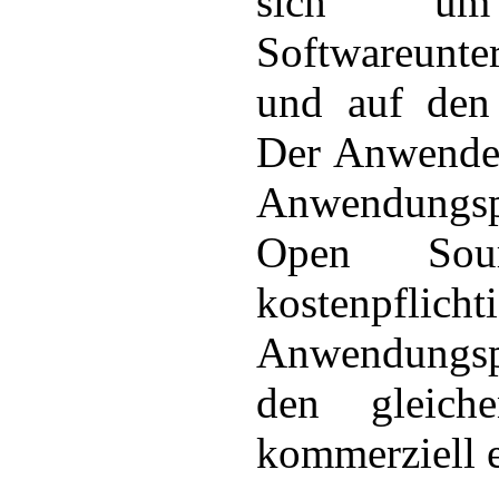
sich u
Softwareunte
und auf den
Der Anwender
Anwendungsp
Open Sour
kostenpfli
Anwendungsp
den gleich
kommerziell e