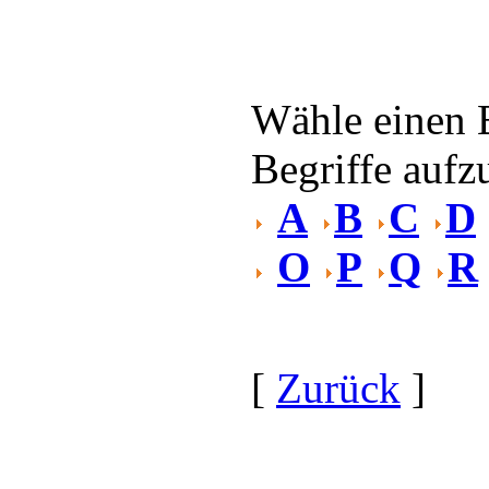
Wähle einen 
Begriffe aufzu
A
B
C
D
O
P
Q
R
[
Zurück
]