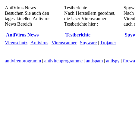
AntiVirus News
Testberichte
Spywa
Besuchen Sie auch den
Nach Herstellern geordnet,
Nach 
tagesaktuellen Antivirus
die User Virenscanner
Viren
News Bereich
Testberichte hier :
auch e
AntiVirus News
Testberichte
Spyw
Virenschutz
|
Antivirus
|
Virenscanner
|
Spyware
|
Trojaner
antivirenprogramm
|
antivirenprogramme
|
antispam
|
antispy
|
firewa