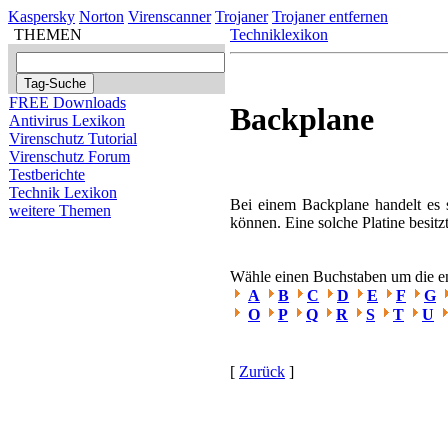
Kaspersky
Norton
Virenscanner
Trojaner
Trojaner entfernen
THEMEN
Techniklexikon
FREE Downloads
Backplane
Antivirus Lexikon
Virenschutz Tutorial
Virenschutz Forum
Testberichte
Technik Lexikon
Bei einem Backplane handelt es 
weitere Themen
können. Eine solche Platine besit
Wähle einen Buchstaben um die ent
A
B
C
D
E
F
G
O
P
Q
R
S
T
U
[
Zurück
]