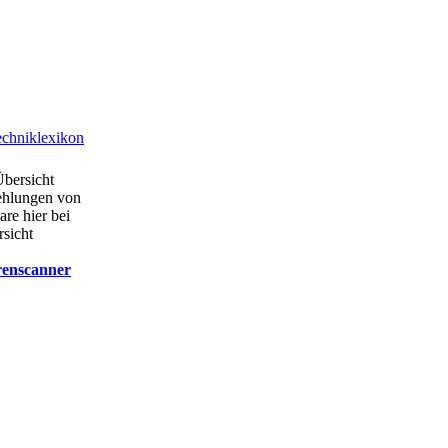
chniklexikon
Übersicht
ehlungen von
are hier bei
rsicht
renscanner