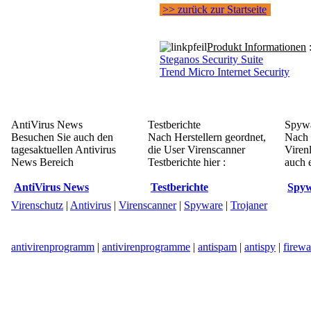
>> zurück zur Startseite
Produkt Informationen
Steganos Security Suite
Trend Micro Internet Security
AntiVirus News
Testberichte
Spywa
Besuchen Sie auch den
Nach Herstellern geordnet,
Nach 
tagesaktuellen Antivirus
die User Virenscanner
Viren
News Bereich
Testberichte hier :
auch e
AntiVirus News
Testberichte
Spyw
Virenschutz
|
Antivirus
|
Virenscanner
|
Spyware
|
Trojaner
antivirenprogramm
|
antivirenprogramme
|
antispam
|
antispy
|
firewa