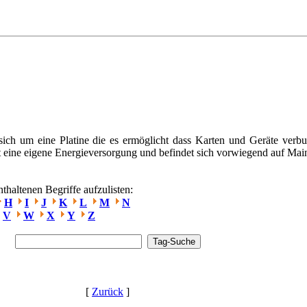
sich um eine Platine die es ermöglicht dass Karten und Geräte ver
zt eine eigene Energieversorgung und befindet sich vorwiegend auf Mai
haltenen Begriffe aufzulisten:
H
I
J
K
L
M
N
V
W
X
Y
Z
[
Zurück
]