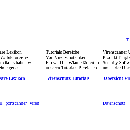
:
Te
re Lexikon
Tutorials Bereiche
Virenscanner 
Vorbild unseres
Von Virenschutz über
Produkt Empf
lexikons haben wir
Firewall bis Wlan erläutert in
Security Softw
in eigenes :
unseren Tutorials Bereichen
uns in der Übe
are Lexikon
Virenschutz Tutorials
Übersicht Vi
ll
|
portscanner
|
viren
Datenschutz