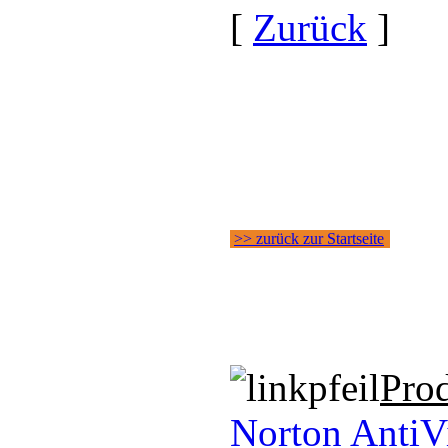
[
Zurück
]
>> zurück zur Startseite
Pro
Norton AntiV