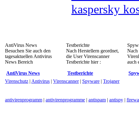
kaspersky kos
AntiVirus News
Testberichte
Spywa
Besuchen Sie auch den
Nach Herstellern geordnet,
Nach 
tagesaktuellen Antivirus
die User Virenscanner
Viren
News Bereich
Testberichte hier :
auch e
AntiVirus News
Testberichte
Spyw
Virenschutz
|
Antivirus
|
Virenscanner
|
Spyware
|
Trojaner
antivirenprogramm
|
antivirenprogramme
|
antispam
|
antispy
|
firewa