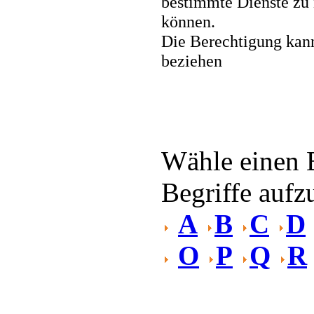
bestimmte Dienste zu 
können.
Die Berechtigung kann
beziehen
Wähle einen 
Begriffe aufzu
A
B
C
D
O
P
Q
R