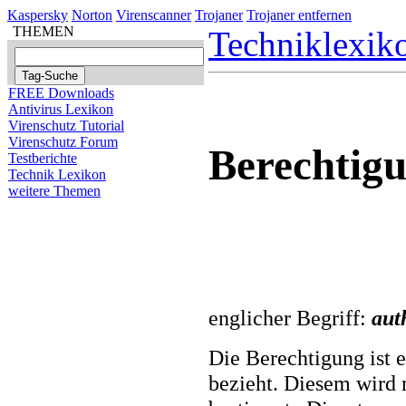
Kaspersky
Norton
Virenscanner
Trojaner
Trojaner entfernen
THEMEN
Techniklexik
FREE Downloads
Antivirus Lexikon
Virenschutz Tutorial
Virenschutz Forum
Berechtig
Testberichte
Technik Lexikon
weitere Themen
englicher Begriff:
auth
Die Berechtigung ist e
bezieht. Diesem wird 