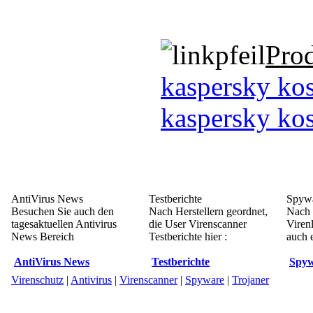
Pro
kaspersky kos
kaspersky kos
AntiVirus News
Testberichte
Spywa
Besuchen Sie auch den
Nach Herstellern geordnet,
Nach 
tagesaktuellen Antivirus
die User Virenscanner
Viren
News Bereich
Testberichte hier :
auch e
AntiVirus News
Testberichte
Spyw
Virenschutz
|
Antivirus
|
Virenscanner
|
Spyware
|
Trojaner