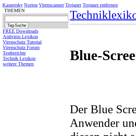
Kaspersky
Norton
Virenscanner
Trojaner
Trojaner entfernen
THEMEN
Techniklexik
FREE Downloads
Antivirus Lexikon
Virenschutz Tutorial
Virenschutz Forum
Blue-Scre
Testberichte
Technik Lexikon
weitere Themen
Der Blue Scre
Anwender und 