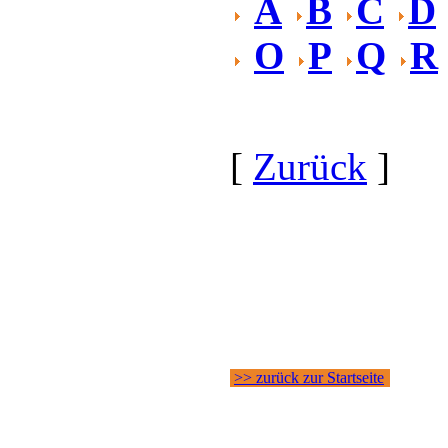
A
B
C
D
O
P
Q
R
[
Zurück
]
>> zurück zur Startseite