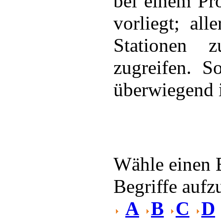
bei einem Pr
vorliegt; al
Stationen z
zugreifen. 
überwiegend i
Wähle einen 
Begriffe aufzu
A
B
C
D