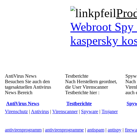
Pro
Webroot Spy
kaspersky kos
AntiVirus News
Testberichte
Spywa
Besuchen Sie auch den
Nach Herstellern geordnet,
Nach 
tagesaktuellen Antivirus
die User Virenscanner
Viren
News Bereich
Testberichte hier :
auch e
AntiVirus News
Testberichte
Spyw
Virenschutz
|
Antivirus
|
Virenscanner
|
Spyware
|
Trojaner
antivirenprogramm
|
antivirenprogramme
|
antispam
|
antispy
|
firewa