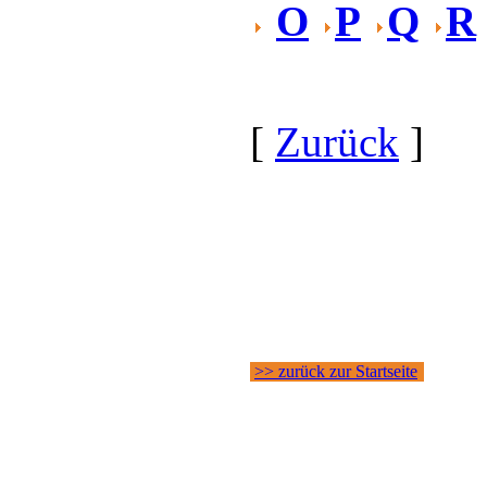
O
P
Q
R
[
Zurück
]
>> zurück zur Startseite