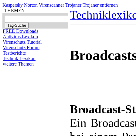
Kaspersky
Norton
Virenscanner
Trojaner
Trojaner entfernen
THEMEN
Techniklexik
FREE Downloads
Antivirus Lexikon
Virenschutz Tutorial
Virenschutz Forum
Broadcast
Testberichte
Technik Lexikon
weitere Themen
Broadcast-S
Ein Broadcast