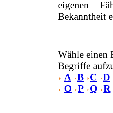
eigenen Fä
Bekanntheit e
Wähle einen 
Begriffe aufzu
A
B
C
D
O
P
Q
R