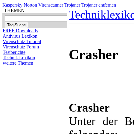
Kaspersky
Norton
Virenscanner
Trojaner
Trojaner entfernen
THEMEN
Techniklexik
FREE Downloads
Antivirus Lexikon
Virenschutz Tutorial
Virenschutz Forum
Crasher
Testberichte
Technik Lexikon
weitere Themen
Crasher
Unter der Be