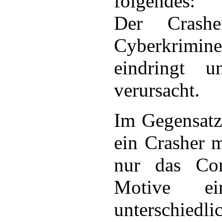
folgendes:
Der Crash
Cyberkrimin
eindringt u
verursacht.
Im Gegensatz
ein Crasher m
nur das Com
Motive ei
unterschied