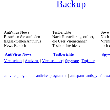
Backup
AntiVirus News
Testberichte
Spywa
Besuchen Sie auch den
Nach Herstellern geordnet,
Nach 
tagesaktuellen Antivirus
die User Virenscanner
Viren
News Bereich
Testberichte hier :
auch e
AntiVirus News
Testberichte
Spyw
Virenschutz
|
Antivirus
|
Virenscanner
|
Spyware
|
Trojaner
antivirenprogramm
|
antivirenprogramme
|
antispam
|
antispy
|
firewa