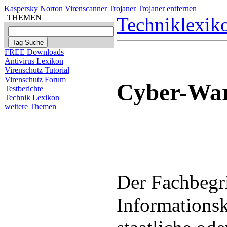
Kaspersky
Norton
Virenscanner
Trojaner
Trojaner entfernen
THEMEN
Techniklexik
FREE Downloads
Antivirus Lexikon
Virenschutz Tutorial
Virenschutz Forum
Cyber-Wa
Testberichte
Technik Lexikon
weitere Themen
Der Fachbegr
Informationsk