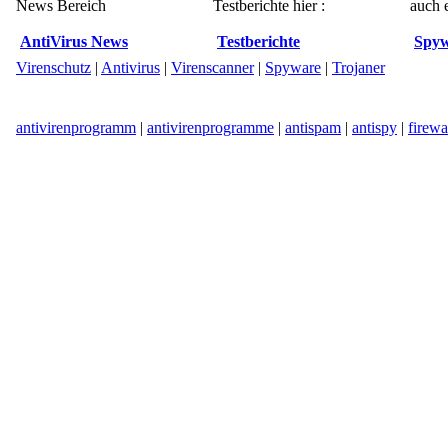
News Bereich
Testberichte hier :
auch e
AntiVirus News
Testberichte
Spyw
Virenschutz
|
Antivirus
|
Virenscanner
|
Spyware
|
Trojaner
antivirenprogramm
|
antivirenprogramme
|
antispam
|
antispy
|
firewa