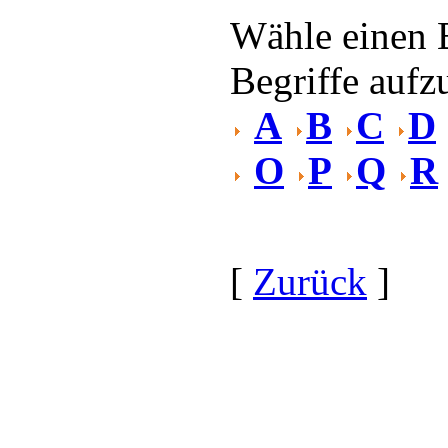
Wähle einen 
Begriffe aufzu
A
B
C
D
O
P
Q
R
[
Zurück
]