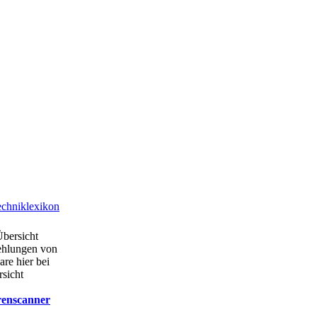
chniklexikon
Übersicht
ehlungen von
are hier bei
rsicht
renscanner