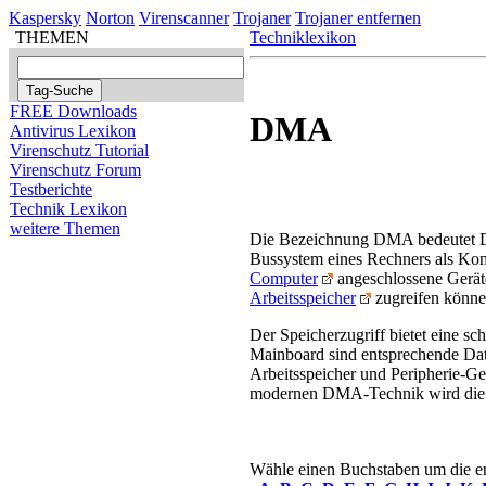
Kaspersky
Norton
Virenscanner
Trojaner
Trojaner entfernen
THEMEN
Techniklexikon
FREE Downloads
DMA
Antivirus Lexikon
Virenschutz Tutorial
Virenschutz Forum
Testberichte
Technik Lexikon
weitere Themen
Die Bezeichnung DMA bedeutet Dir
Bussystem eines Rechners als Ko
Computer
angeschlossene Gerät
Arbeitsspeicher
zugreifen könne
Der Speicherzugriff bietet eine s
Mainboard sind entsprechende Da
Arbeitsspeicher und Peripherie-Ge
modernen DMA-Technik wird die Be
Wähle einen Buchstaben um die ent