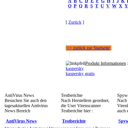
A
B
C
D
E
F
G
H
I
J
K
O
P
Q
R
S
T
U
V
W
X
Y
[
Zurück
]
>> zurück zur Startseite
Produkt Informationen
kaspersky
kaspersky gratis
AntiVirus News
Testberichte
Spywa
Besuchen Sie auch den
Nach Herstellern geordnet,
Nach 
tagesaktuellen Antivirus
die User Virenscanner
Viren
News Bereich
Testberichte hier :
auch e
AntiVirus News
Testberichte
Spyw