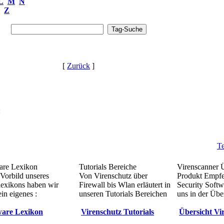
L
M
N
Z
[
Zurück
]
:
Te
re Lexikon
Tutorials Bereiche
Virenscanner 
Vorbild unseres
Von Virenschutz über
Produkt Empf
lexikons haben wir
Firewall bis Wlan erläutert in
Security Softw
in eigenes :
unseren Tutorials Bereichen
uns in der Übe
are Lexikon
Virenschutz Tutorials
Übersicht Vi