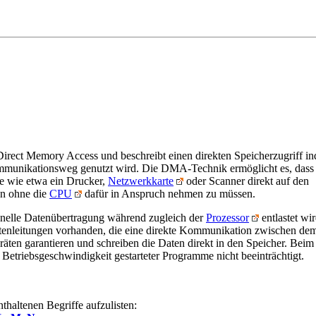
ect Memory Access und beschreibt einen direkten Speicherzugriff i
mmunikationsweg genutzt wird. Die DMA-Technik ermöglicht es, dass
e wie etwa ein Drucker,
Netzwerkkarte
oder Scanner direkt auf den
n ohne die
CPU
dafür in Anspruch nehmen zu müssen.
chnelle Datenübertragung während zugleich der
Prozessor
entlastet wi
tenleitungen vorhanden, die eine direkte Kommunikation zwischen de
räten garantieren und schreiben die Daten direkt in den Speicher. Beim
triebsgeschwindigkeit gestarteter Programme nicht beeinträchtigt.
haltenen Begriffe aufzulisten: