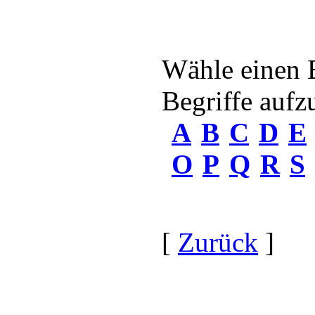
Wähle einen 
Begriffe aufzu
A
B
C
D
E
O
P
Q
R
S
[
Zurück
]