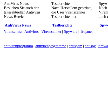
AntiVirus News
Testberichte
Spywa
Besuchen Sie auch den
Nach Herstellern geordnet,
Nach 
tagesaktuellen Antivirus
die User Virenscanner
Viren
News Bereich
Testberichte hier :
auch e
AntiVirus News
Testberichte
Spyw
Virenschutz
|
Antivirus
|
Virenscanner
|
Spyware
|
Trojaner
antivirenprogramm
|
antivirenprogramme
|
antispam
|
antispy
|
firewa