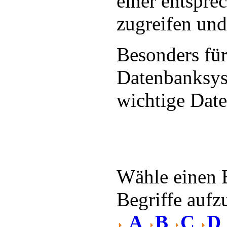
einer entspr
zugreifen und
Besonders für
Datenbanksyst
wichtige Date
Wähle einen 
Begriffe aufzu
A
B
C
D