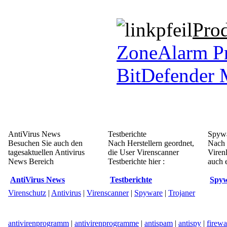
Pro
ZoneAlarm P
BitDefender 
AntiVirus News
Testberichte
Spywa
Besuchen Sie auch den
Nach Herstellern geordnet,
Nach 
tagesaktuellen Antivirus
die User Virenscanner
Viren
News Bereich
Testberichte hier :
auch e
AntiVirus News
Testberichte
Spyw
Virenschutz
|
Antivirus
|
Virenscanner
|
Spyware
|
Trojaner
antivirenprogramm
|
antivirenprogramme
|
antispam
|
antispy
|
firewa