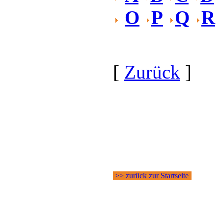
O
P
Q
R
[
Zurück
]
>> zurück zur Startseite