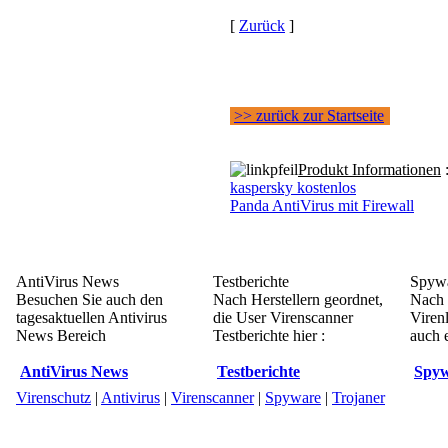
[
Zurück
]
>> zurück zur Startseite
Produkt Informationen
kaspersky kostenlos
Panda AntiVirus mit Firewall
AntiVirus News
Testberichte
Spywa
Besuchen Sie auch den
Nach Herstellern geordnet,
Nach 
tagesaktuellen Antivirus
die User Virenscanner
Viren
News Bereich
Testberichte hier :
auch e
AntiVirus News
Testberichte
Spyw
Virenschutz
|
Antivirus
|
Virenscanner
|
Spyware
|
Trojaner