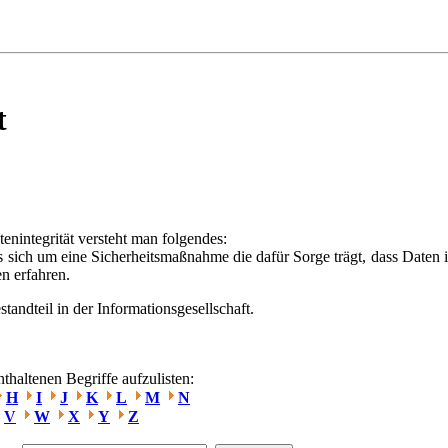
t
enintegrität versteht man folgendes:
es sich um eine Sicherheitsmaßnahme die dafür Sorge trägt, dass Daten
n erfahren.
standteil in der Informationsgesellschaft.
haltenen Begriffe aufzulisten:
H
I
J
K
L
M
N
V
W
X
Y
Z