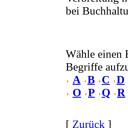
bei Buchhalt
Wähle einen 
Begriffe aufzu
A
B
C
D
O
P
Q
R
[
Zurück
]