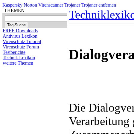
Kaspersky
Norton
Virenscanner
Trojaner
Trojaner entfernen
THEMEN
Techniklexik
FREE Downloads
Antivirus Lexikon
Virenschutz Tutorial
Virenschutz Forum
Dialogver
Testberichte
Technik Lexikon
weitere Themen
Die Dialogver
Verarbeitung 