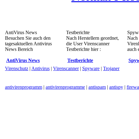
AntiVirus News
Testberichte
Spywa
Besuchen Sie auch den
Nach Herstellern geordnet,
Nach 
tagesaktuellen Antivirus
die User Virenscanner
Viren
News Bereich
Testberichte hier :
auch e
AntiVirus News
Testberichte
Spyw
Virenschutz
|
Antivirus
|
Virenscanner
|
Spyware
|
Trojaner
antivirenprogramm
|
antivirenprogramme
|
antispam
|
antispy
|
firewa