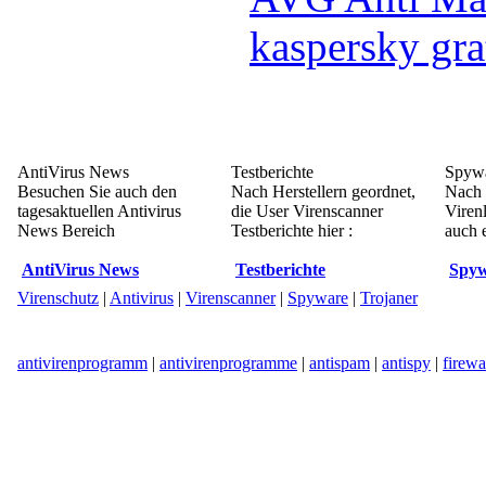
kaspersky gra
AntiVirus News
Testberichte
Spywa
Besuchen Sie auch den
Nach Herstellern geordnet,
Nach 
tagesaktuellen Antivirus
die User Virenscanner
Viren
News Bereich
Testberichte hier :
auch e
AntiVirus News
Testberichte
Spyw
Virenschutz
|
Antivirus
|
Virenscanner
|
Spyware
|
Trojaner
antivirenprogramm
|
antivirenprogramme
|
antispam
|
antispy
|
firewa