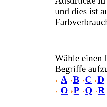
Ausdrucke in 
und dies ist 
Farbverbrauc
Wähle einen 
Begriffe aufzu
A
B
C
D
O
P
Q
R