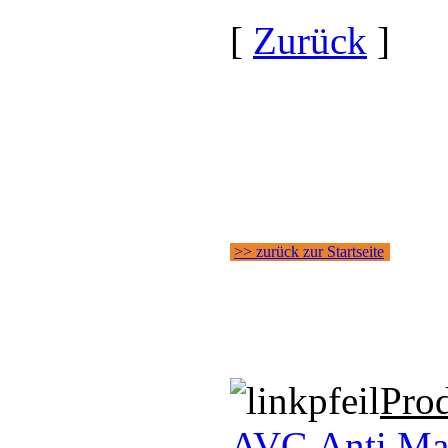
[
Zurück
]
>> zurück zur Startseite
Pro
AVG Anti Ma