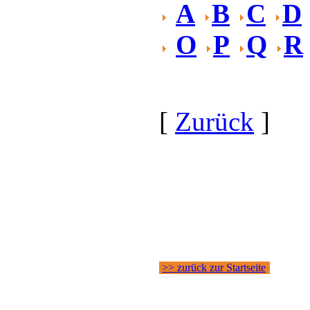
A
B
C
D
O
P
Q
R
[
Zurück
]
>> zurück zur Startseite