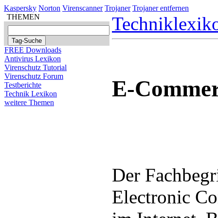
Kaspersky
Norton
Virenscanner
Trojaner
Trojaner entfernen
THEMEN
Techniklexik
FREE Downloads
Antivirus Lexikon
Virenschutz Tutorial
Virenschutz Forum
E-Commer
Testberichte
Technik Lexikon
weitere Themen
Der Fachbegr
Electronic C