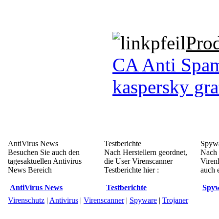
Pro
CA Anti Spa
kaspersky gra
AntiVirus News
Testberichte
Spywa
Besuchen Sie auch den
Nach Herstellern geordnet,
Nach 
tagesaktuellen Antivirus
die User Virenscanner
Viren
News Bereich
Testberichte hier :
auch e
AntiVirus News
Testberichte
Spyw
Virenschutz
|
Antivirus
|
Virenscanner
|
Spyware
|
Trojaner