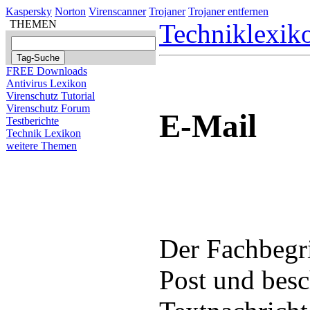
Kaspersky
Norton
Virenscanner
Trojaner
Trojaner entfernen
THEMEN
Techniklexik
FREE Downloads
Antivirus Lexikon
Virenschutz Tutorial
Virenschutz Forum
E-Mail
Testberichte
Technik Lexikon
weitere Themen
Der Fachbegri
Post und besc