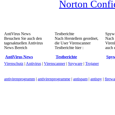
Norton Confi
AntiVirus News
Testberichte
Spywa
Besuchen Sie auch den
Nach Herstellern geordnet,
Nach 
tagesaktuellen Antivirus
die User Virenscanner
Viren
News Bereich
Testberichte hier :
auch e
AntiVirus News
Testberichte
Spyw
Virenschutz
|
Antivirus
|
Virenscanner
|
Spyware
|
Trojaner
antivirenprogramm
|
antivirenprogramme
|
antispam
|
antispy
|
firewa