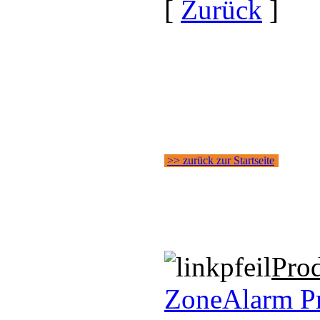
[
Zurück
]
>> zurück zur Startseite
Pro
ZoneAlarm Pr