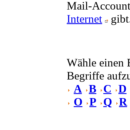
Mail-Account 
Internet
gibt
Wähle einen 
Begriffe aufzu
A
B
C
D
O
P
Q
R