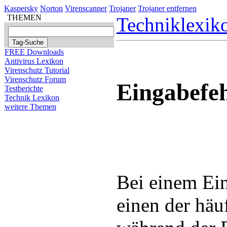
Kaspersky
Norton
Virenscanner
Trojaner
Trojaner entfernen
THEMEN
Techniklexik
FREE Downloads
Antivirus Lexikon
Virenschutz Tutorial
Virenschutz Forum
Eingabefeh
Testberichte
Technik Lexikon
weitere Themen
Bei einem Ein
einen der häu