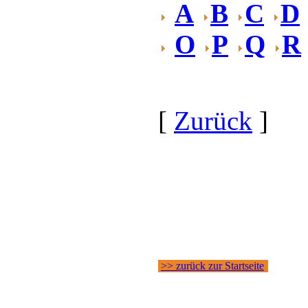
A
B
C
D
O
P
Q
R
[
Zurück
]
>> zurück zur Startseite