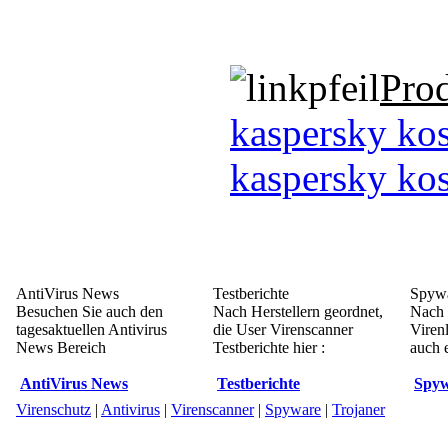
Pro
kaspersky kos
kaspersky kos
AntiVirus News
Testberichte
Spywa
Besuchen Sie auch den
Nach Herstellern geordnet,
Nach 
tagesaktuellen Antivirus
die User Virenscanner
Viren
News Bereich
Testberichte hier :
auch e
AntiVirus News
Testberichte
Spyw
Virenschutz
|
Antivirus
|
Virenscanner
|
Spyware
|
Trojaner