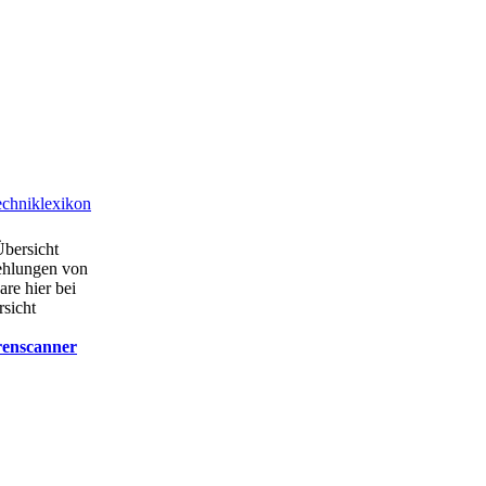
chniklexikon
Übersicht
ehlungen von
are hier bei
rsicht
renscanner