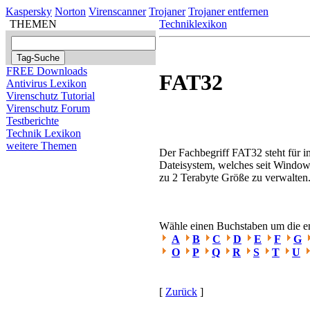
Kaspersky
Norton
Virenscanner
Trojaner
Trojaner entfernen
THEMEN
Techniklexikon
FREE Downloads
FAT32
Antivirus Lexikon
Virenschutz Tutorial
Virenschutz Forum
Testberichte
Technik Lexikon
weitere Themen
Der Fachbegriff FAT32 steht für 
Dateisystem, welches seit Windows´
zu 2 Terabyte Größe zu verwalten
Wähle einen Buchstaben um die ent
A
B
C
D
E
F
G
O
P
Q
R
S
T
U
[
Zurück
]