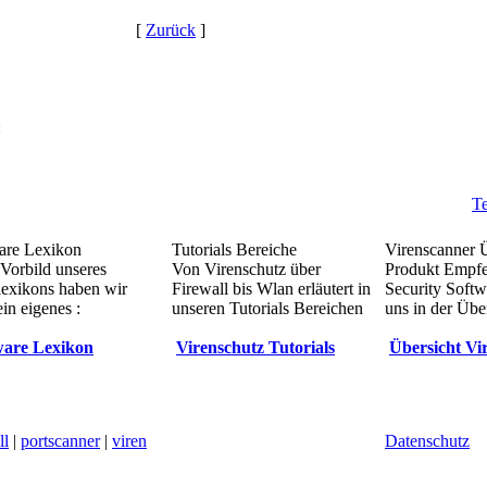
[
Zurück
]
:
Te
re Lexikon
Tutorials Bereiche
Virenscanner 
Vorbild unseres
Von Virenschutz über
Produkt Empf
lexikons haben wir
Firewall bis Wlan erläutert in
Security Softw
in eigenes :
unseren Tutorials Bereichen
uns in der Übe
are Lexikon
Virenschutz Tutorials
Übersicht Vi
ll
|
portscanner
|
viren
Datenschutz