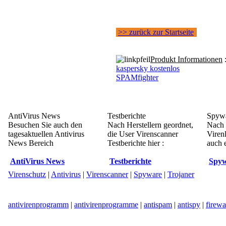
>> zurück zur Startseite
Produkt Informationen
kaspersky kostenlos
SPAMfighter
AntiVirus News
Testberichte
Spywa
Besuchen Sie auch den
Nach Herstellern geordnet,
Nach 
tagesaktuellen Antivirus
die User Virenscanner
Viren
News Bereich
Testberichte hier :
auch e
AntiVirus News
Testberichte
Spyw
Virenschutz
|
Antivirus
|
Virenscanner
|
Spyware
|
Trojaner
antivirenprogramm
|
antivirenprogramme
|
antispam
|
antispy
|
firewa