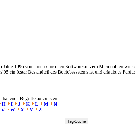
im Jahre 1996 vom amerikanischen Softwarekonzern Microsoft entwicke
95 ein fester Bestandteil des Betriebssystems ist und erlaubt es Partiti
.
haltenen Begriffe aufzulisten:
H
I
J
K
L
M
N
V
W
X
Y
Z