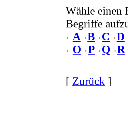
Wähle einen 
Begriffe aufzu
A
B
C
D
O
P
Q
R
[
Zurück
]