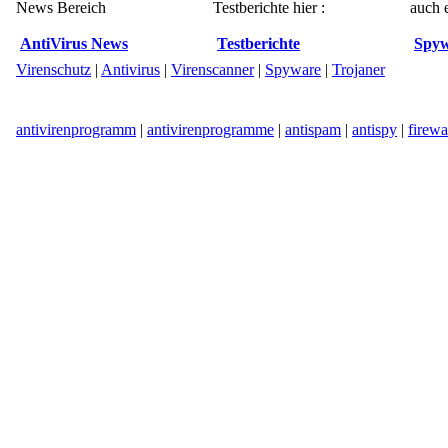
News Bereich
Testberichte hier :
auch e
AntiVirus News
Testberichte
Spyw
Virenschutz
|
Antivirus
|
Virenscanner
|
Spyware
|
Trojaner
antivirenprogramm
|
antivirenprogramme
|
antispam
|
antispy
|
firewa