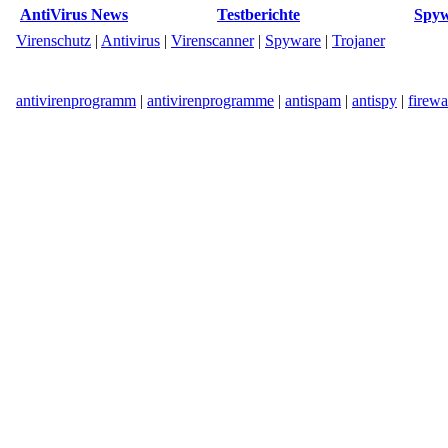
AntiVirus News
Testberichte
Spyw
Virenschutz
|
Antivirus
|
Virenscanner
|
Spyware
|
Trojaner
antivirenprogramm
|
antivirenprogramme
|
antispam
|
antispy
|
firewa