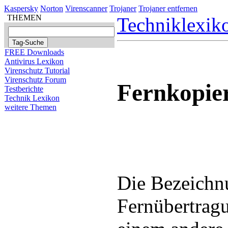
Kaspersky
Norton
Virenscanner
Trojaner
Trojaner entfernen
THEMEN
Techniklexik
FREE Downloads
Antivirus Lexikon
Virenschutz Tutorial
Virenschutz Forum
Fernkopie
Testberichte
Technik Lexikon
weitere Themen
Die Bezeichnu
Fernübertrag