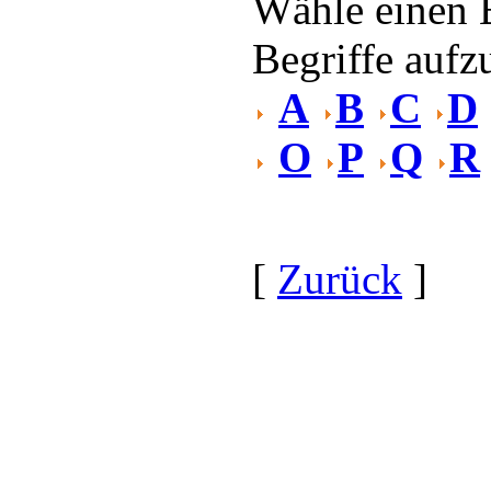
Wähle einen 
Begriffe aufzu
A
B
C
D
O
P
Q
R
[
Zurück
]