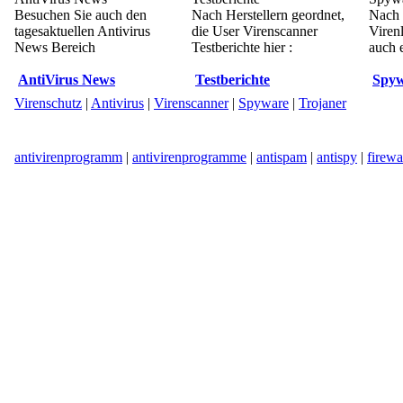
Besuchen Sie auch den
Nach Herstellern geordnet,
Nach 
tagesaktuellen Antivirus
die User Virenscanner
Viren
News Bereich
Testberichte hier :
auch e
AntiVirus News
Testberichte
Spyw
Virenschutz
|
Antivirus
|
Virenscanner
|
Spyware
|
Trojaner
antivirenprogramm
|
antivirenprogramme
|
antispam
|
antispy
|
firewa