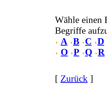
Wähle einen 
Begriffe aufzu
A
B
C
D
O
P
Q
R
[
Zurück
]