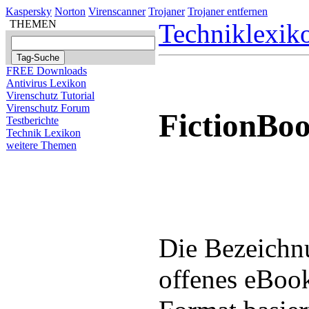
Kaspersky
Norton
Virenscanner
Trojaner
Trojaner entfernen
THEMEN
Techniklexik
FREE Downloads
Antivirus Lexikon
Virenschutz Tutorial
Virenschutz Forum
FictionBo
Testberichte
Technik Lexikon
weitere Themen
Die Bezeichn
offenes eBoo