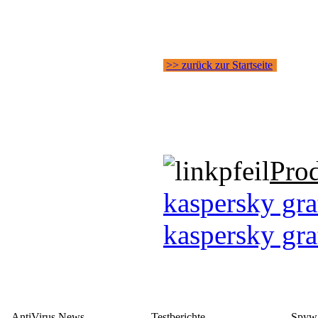
>> zurück zur Startseite
Pro
kaspersky gra
kaspersky gra
AntiVirus News
Testberichte
Spywa