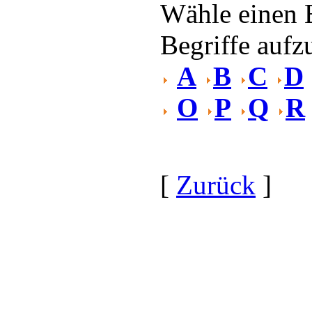
Wähle einen 
Begriffe aufzu
A
B
C
D
O
P
Q
R
[
Zurück
]