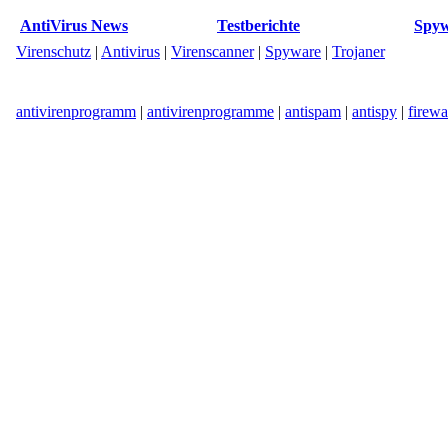
AntiVirus News
Testberichte
Spyw
Virenschutz
|
Antivirus
|
Virenscanner
|
Spyware
|
Trojaner
antivirenprogramm
|
antivirenprogramme
|
antispam
|
antispy
|
firewa