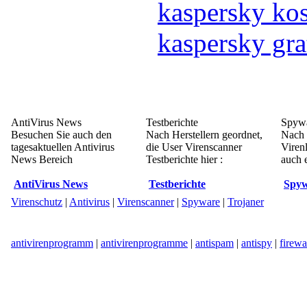
kaspersky kos
kaspersky gra
AntiVirus News
Testberichte
Spywa
Besuchen Sie auch den
Nach Herstellern geordnet,
Nach 
tagesaktuellen Antivirus
die User Virenscanner
Viren
News Bereich
Testberichte hier :
auch e
AntiVirus News
Testberichte
Spyw
Virenschutz
|
Antivirus
|
Virenscanner
|
Spyware
|
Trojaner
antivirenprogramm
|
antivirenprogramme
|
antispam
|
antispy
|
firewa