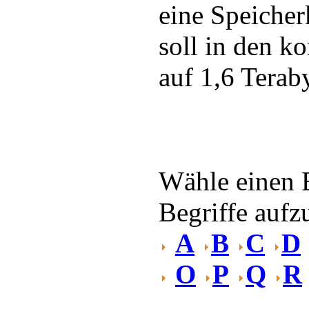
eine Speicher
soll in den k
auf 1,6 Terab
Wähle einen 
Begriffe aufzu
A
B
C
D
O
P
Q
R