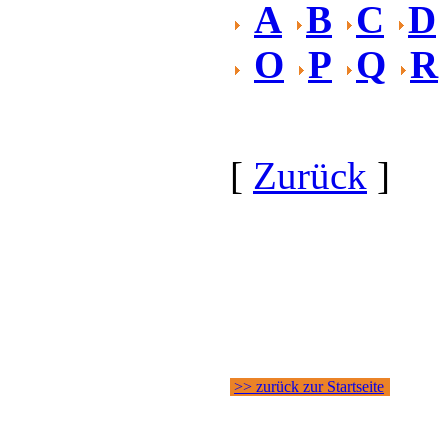
A
B
C
D
O
P
Q
R
[
Zurück
]
>> zurück zur Startseite