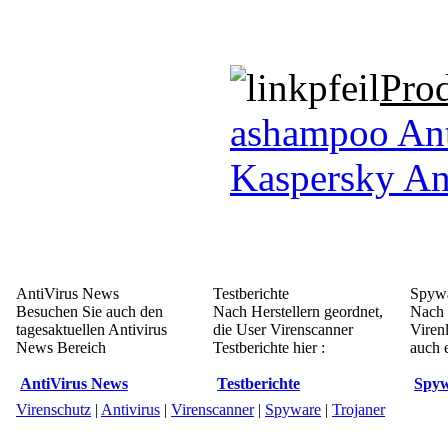
Pro
ashampoo An
Kaspersky An
AntiVirus News
Testberichte
Spywa
Besuchen Sie auch den
Nach Herstellern geordnet,
Nach 
tagesaktuellen Antivirus
die User Virenscanner
Viren
News Bereich
Testberichte hier :
auch e
AntiVirus News
Testberichte
Spyw
Virenschutz
|
Antivirus
|
Virenscanner
|
Spyware
|
Trojaner