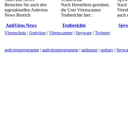
Besuchen Sie auch den
Nach Herstellern geordnet,
Nach 
tagesaktuellen Antivirus
die User Virenscanner
Viren
News Bereich
Testberichte hier :
auch e
AntiVirus News
Testberichte
Spyw
Virenschutz
|
Antivirus
|
Virenscanner
|
Spyware
|
Trojaner
antivirenprogramm
|
antivirenprogramme
|
antispam
|
antispy
|
firewa