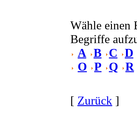
Wähle einen 
Begriffe aufzu
A
B
C
D
O
P
Q
R
[
Zurück
]