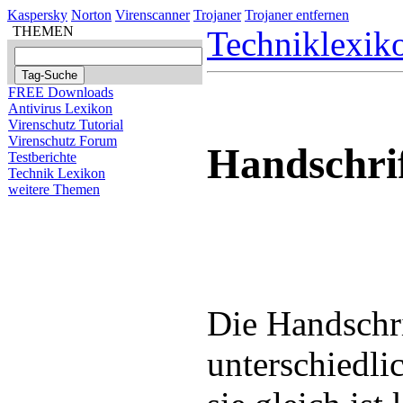
Kaspersky
Norton
Virenscanner
Trojaner
Trojaner entfernen
THEMEN
Techniklexik
FREE Downloads
Antivirus Lexikon
Virenschutz Tutorial
Virenschutz Forum
Handschri
Testberichte
Technik Lexikon
weitere Themen
Die Handschri
unterschiedli