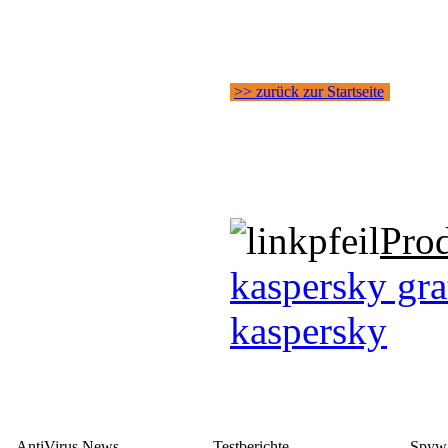
>> zurück zur Startseite
Pro
kaspersky gra
kaspersky
AntiVirus News
Testberichte
Spywa