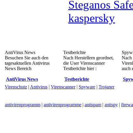
Steganos Saf
kaspersky
AntiVirus News
Testberichte
Spywa
Besuchen Sie auch den
Nach Herstellern geordnet,
Nach 
tagesaktuellen Antivirus
die User Virenscanner
Viren
News Bereich
Testberichte hier :
auch e
AntiVirus News
Testberichte
Spyw
Virenschutz
|
Antivirus
|
Virenscanner
|
Spyware
|
Trojaner
antivirenprogramm
|
antivirenprogramme
|
antispam
|
antispy
|
firewa