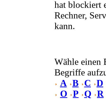
hat blockiert 
Rechner, Serv
kann.
Wähle einen 
Begriffe aufzu
A
B
C
D
O
P
Q
R