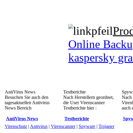
Pro
Online Back
kaspersky gra
AntiVirus News
Testberichte
Spywa
Besuchen Sie auch den
Nach Herstellern geordnet,
Nach 
tagesaktuellen Antivirus
die User Virenscanner
Viren
News Bereich
Testberichte hier :
auch e
AntiVirus News
Testberichte
Spyw
Virenschutz
|
Antivirus
|
Virenscanner
|
Spyware
|
Trojaner