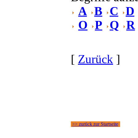
A
B
C
D
O
P
Q
R
[
Zurück
]
>> zurück zur Startseite