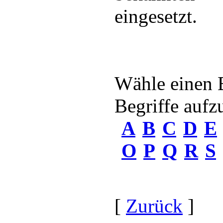
eingesetzt.
Wähle einen 
Begriffe aufzu
A
B
C
D
E
O
P
Q
R
S
[
Zurück
]