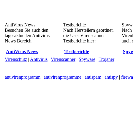
AntiVirus News
Testberichte
Spywa
Besuchen Sie auch den
Nach Herstellern geordnet,
Nach 
tagesaktuellen Antivirus
die User Virenscanner
Viren
News Bereich
Testberichte hier :
auch e
AntiVirus News
Testberichte
Spyw
Virenschutz
|
Antivirus
|
Virenscanner
|
Spyware
|
Trojaner
antivirenprogramm
|
antivirenprogramme
|
antispam
|
antispy
|
firewa