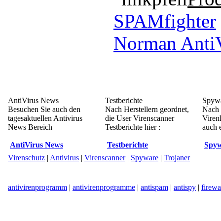
SPAMfighter
Norman Anti
AntiVirus News
Testberichte
Spywa
Besuchen Sie auch den
Nach Herstellern geordnet,
Nach 
tagesaktuellen Antivirus
die User Virenscanner
Viren
News Bereich
Testberichte hier :
auch e
AntiVirus News
Testberichte
Spyw
Virenschutz
|
Antivirus
|
Virenscanner
|
Spyware
|
Trojaner
antivirenprogramm
|
antivirenprogramme
|
antispam
|
antispy
|
firewa