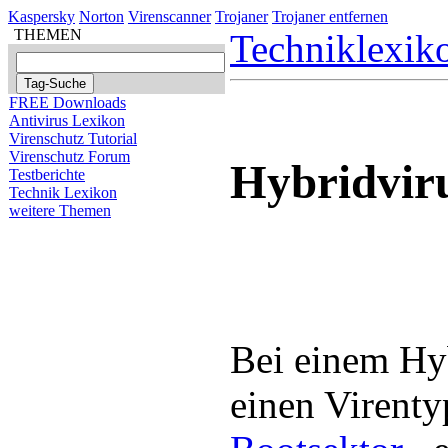
Kaspersky
Norton
Virenscanner
Trojaner
Trojaner entfernen
THEMEN
Techniklexik
FREE Downloads
Antivirus Lexikon
Virenschutz Tutorial
Virenschutz Forum
Hybridvir
Testberichte
Technik Lexikon
weitere Themen
Bei einem Hyb
einen Virenty