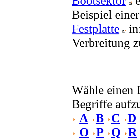
Bootsektor
e
Beispiel eine
Festplatte
in
Verbreitung z
Wähle einen 
Begriffe aufzu
A
B
C
D
O
P
Q
R