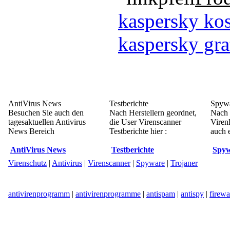
kaspersky kos
kaspersky gra
AntiVirus News
Testberichte
Spywa
Besuchen Sie auch den
Nach Herstellern geordnet,
Nach 
tagesaktuellen Antivirus
die User Virenscanner
Viren
News Bereich
Testberichte hier :
auch e
AntiVirus News
Testberichte
Spyw
Virenschutz
|
Antivirus
|
Virenscanner
|
Spyware
|
Trojaner
antivirenprogramm
|
antivirenprogramme
|
antispam
|
antispy
|
firewa