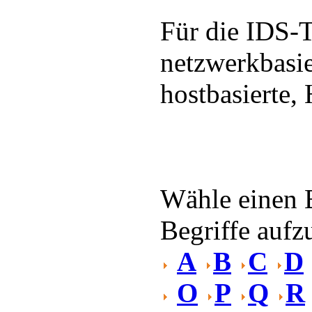
Für die IDS-T
netzwerkbasi
hostbasierte,
Wähle einen 
Begriffe aufzu
A
B
C
D
O
P
Q
R