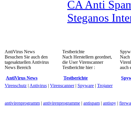
CA Anti Spa
Steganos Int
AntiVirus News
Testberichte
Spywa
Besuchen Sie auch den
Nach Herstellern geordnet,
Nach 
tagesaktuellen Antivirus
die User Virenscanner
Viren
News Bereich
Testberichte hier :
auch e
AntiVirus News
Testberichte
Spyw
Virenschutz
|
Antivirus
|
Virenscanner
|
Spyware
|
Trojaner
antivirenprogramm
|
antivirenprogramme
|
antispam
|
antispy
|
firewa