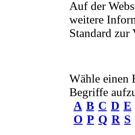
Auf der Webs
weitere Infor
Standard zur
Wähle einen 
Begriffe aufzu
A
B
C
D
E
O
P
Q
R
S