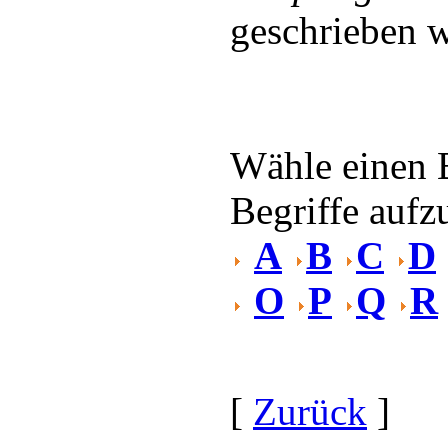
geschrieben 
Wähle einen 
Begriffe aufzu
A
B
C
D
O
P
Q
R
[
Zurück
]