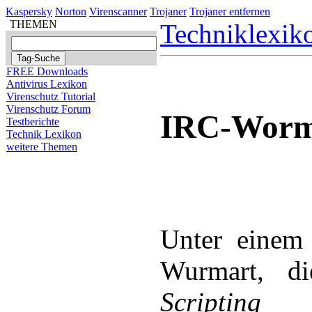
Kaspersky
Norton
Virenscanner
Trojaner
Trojaner entfernen
THEMEN
Techniklexik
FREE Downloads
Antivirus Lexikon
Virenschutz Tutorial
Virenschutz Forum
IRC-Wor
Testberichte
Technik Lexikon
weitere Themen
Unter einem
Wurmart, d
Scripting 