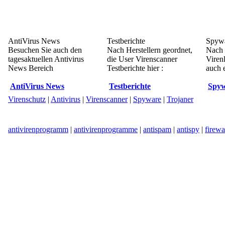
AntiVirus News
Testberichte
Spywa
Besuchen Sie auch den
Nach Herstellern geordnet,
Nach 
tagesaktuellen Antivirus
die User Virenscanner
Viren
News Bereich
Testberichte hier :
auch e
AntiVirus News
Testberichte
Spyw
Virenschutz
|
Antivirus
|
Virenscanner
|
Spyware
|
Trojaner
antivirenprogramm
|
antivirenprogramme
|
antispam
|
antispy
|
firewa