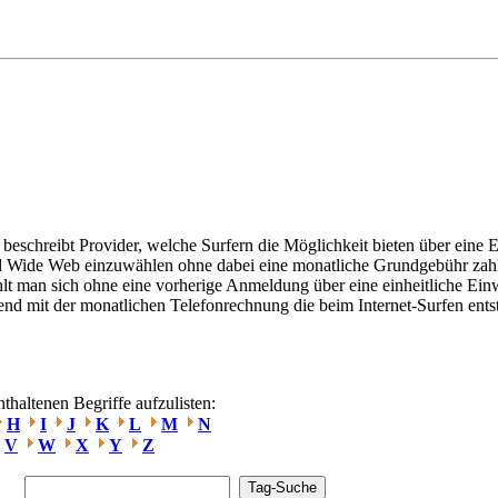
beschreibt Provider, welche Surfern die Möglichkeit bieten über eine E
ld Wide Web einzuwählen ohne dabei eine monatliche Grundgebühr zah
hlt man sich ohne eine vorherige Anmeldung über eine einheitliche E
ßend mit der monatlichen Telefonrechnung die beim Internet-Surfen ent
haltenen Begriffe aufzulisten:
H
I
J
K
L
M
N
V
W
X
Y
Z