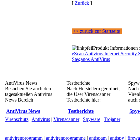
[
Zurück
]
>> zurück zur Startseite
Produkt Informationen
eScan Antivirus Internet Security 
Steganos AntiVirus
AntiVirus News
Testberichte
Spywa
Besuchen Sie auch den
Nach Herstellern geordnet,
Nach 
tagesaktuellen Antivirus
die User Virenscanner
Viren
News Bereich
Testberichte hier :
auch e
AntiVirus News
Testberichte
Spyw
Virenschutz
|
Antivirus
|
Virenscanner
|
Spyware
|
Trojaner
antivirenprogramm
|
antivirenprogramme
|
antispam
|
antispy
|
firewa