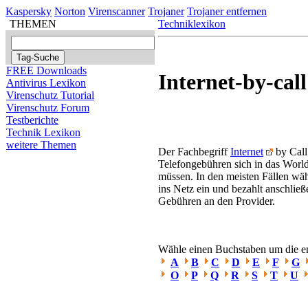
Kaspersky
Norton
Virenscanner
Trojaner
Trojaner entfernen
THEMEN
Techniklexikon
FREE Downloads
Internet-by-call
Antivirus Lexikon
Virenschutz Tutorial
Virenschutz Forum
Testberichte
Technik Lexikon
weitere Themen
Der Fachbegriff
Internet
by Call 
Telefongebühren sich in das Wor
müssen. In den meisten Fällen wä
ins Netz ein und bezahlt anschlie
Gebühren an den Provider.
Wähle einen Buchstaben um die ent
A
B
C
D
E
F
G
O
P
Q
R
S
T
U