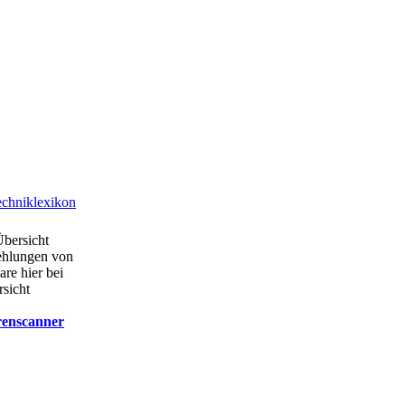
chniklexikon
Übersicht
ehlungen von
are hier bei
rsicht
renscanner