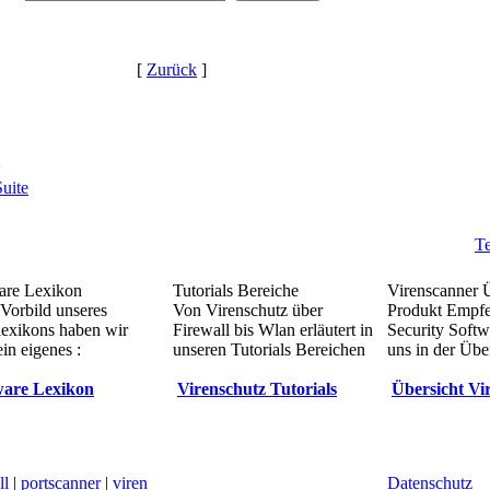
[
Zurück
]
:
Suite
Te
re Lexikon
Tutorials Bereiche
Virenscanner 
Vorbild unseres
Von Virenschutz über
Produkt Empf
lexikons haben wir
Firewall bis Wlan erläutert in
Security Softw
in eigenes :
unseren Tutorials Bereichen
uns in der Übe
are Lexikon
Virenschutz Tutorials
Übersicht Vi
ll
|
portscanner
|
viren
Datenschutz