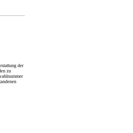
rstattung der
len zu
inwahlnummer
standenen