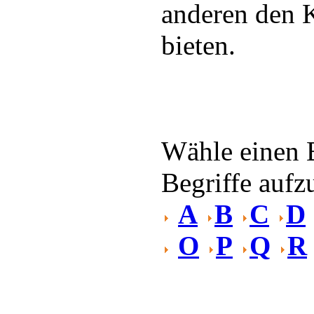
anderen den 
bieten.
Wähle einen 
Begriffe aufzu
A
B
C
D
O
P
Q
R