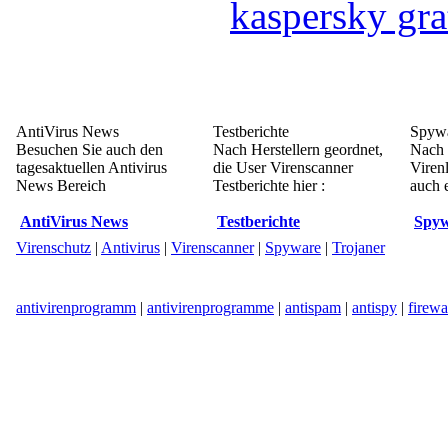
kaspersky gra
AntiVirus News
Testberichte
Spywa
Besuchen Sie auch den
Nach Herstellern geordnet,
Nach 
tagesaktuellen Antivirus
die User Virenscanner
Viren
News Bereich
Testberichte hier :
auch e
AntiVirus News
Testberichte
Spyw
Virenschutz
|
Antivirus
|
Virenscanner
|
Spyware
|
Trojaner
antivirenprogramm
|
antivirenprogramme
|
antispam
|
antispy
|
firewa